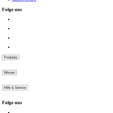
Folge uns
Produkte
Alle Produkte
Bestseller
Wissen
Neu bei Vagisan
Ratgeber
FAQ
Hilfe & Service
Lieferung & Versand
Widerrufsrecht
Folge uns
Kontakt
Barrierefreiheit