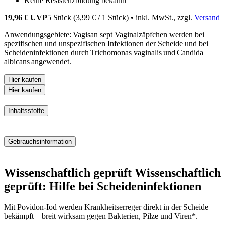
Keine Resistenzbildung bekannt
19,96 €
UVP
5 Stück
(
3,99 €
/
1
Stück
)
• inkl. MwSt., zzgl.
Versand
Anwendungsgebiete: Vagisan sept Vaginalzäpfchen werden bei
spezifischen und unspezifischen Infektionen der Scheide und bei
Scheideninfektionen durch Trichomonas vaginalis und Candida
albicans angewendet.
Hier kaufen
Hier kaufen
Inhaltsstoffe
Ein Vaginalzäpfchen enthält als Wirkstoff 200 mg Povidon-Iod
[Poly(1-vinyl-2-pyrrolidon)-Iod-Komplex] mit einem mittleren
Gebrauchsinformation
Molekulargewicht von 44.000 und einem verfügbaren Iodgehalt von
10 % in Neutralfettgrundlage.
Download: Gebrauchsinformation (pdf)
Wissenschaftlich geprüft
Wissenschaftlich
Sonstige Bestandteile: Hartfett, Natriumacetat, hochdisperses
Siliciumdioxid (E551), mittelkettige Triglyceride.
geprüft:
Hilfe bei Scheideninfektionen
Mit Povidon-Iod werden Krankheitserreger direkt in der Scheide
bekämpft – breit wirksam gegen Bakterien, Pilze und Viren*.