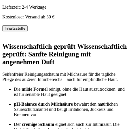
Lieferzeit: 2-4 Werktage
Kostenloser Versand ab 30 €
Inhaltsstoffe
Aqua, Sodium LaurethSulphate, Sodium Cocoamphoacetate, PEG-
7 Glyceryl Cocoate, Disodium Laureth Sulfosuccinate, Lactic Acid,
Wissenschaftlich geprüft
Wissenschaftlich
Parfum, Potassium Sorbate, Sodium Benzoate​.
geprüft:
Sanfte Reinigung mit
angenehmen Duft
Seifenfreier Reinigungsschaum mit Milchsäure für die tägliche
Pflege des äußeren Intimbereichs – auch für empfindliche Haut.
Die
milde Formel
reinigt, ohne die Haut auszutrocknen, und
ist für sensible Haut geeignet
pH-Balance durch Milchsäure
bewahrt den natürlichen
Säureschutzmantel und beugt Irritationen, Juckreiz und
Brennen vor
Der
cremige Schaum
eignet sich auch zur Intimrasur. Die