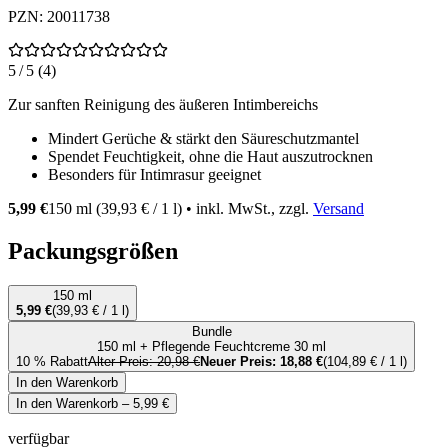
PZN
:
20011738
5 / 5 (4)
Zur sanften Reinigung des äußeren Intimbereichs
Mindert Gerüche & stärkt den Säureschutzmantel
Spendet Feuchtigkeit, ohne die Haut auszutrocknen
Besonders für Intimrasur geeignet
5,99 €
150 ml
(
39,93 €
/
1
l
)
• inkl. MwSt., zzgl.
Versand
Packungsgrößen
150 ml
5,99 €
(
39,93 €
/
1
l
)
Bundle
150 ml + Pflegende Feuchtcreme 30 ml
10
%
Rabatt
Alter Preis:
20,98 €
Neuer Preis:
18,88 €
(
104,89 €
/
1
l
)
In den Warenkorb
In den Warenkorb
–
5,99 €
verfügbar