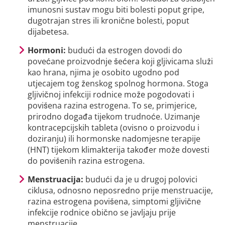
imunosni sustav mogu biti bolesti poput gripe,
dugotrajan stres ili kronične bolesti, poput
dijabetesa.
Hormoni:
budući da estrogen dovodi do
povećane proizvodnje šećera koji gljivicama služi
kao hrana, njima je osobito ugodno pod
utjecajem tog ženskog spolnog hormona. Stoga
gljivičnoj infekciji rodnice može pogodovati i
povišena razina estrogena. To se, primjerice,
prirodno događa tijekom trudnoće. Uzimanje
kontracepcijskih tableta (ovisno o proizvodu i
doziranju) ili hormonske nadomjesne terapije
(HNT) tijekom klimakterija također može dovesti
do povišenih razina estrogena.
Menstruacija:
budući da je u drugoj polovici
ciklusa, odnosno neposredno prije menstruacije,
razina estrogena povišena, simptomi gljivične
infekcije rodnice obično se javljaju prije
menstruacije.