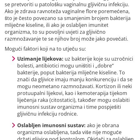
se pretvoriti u patološku vaginalnu gljivičnu infekciju.
Ako je zdrava ravnoteža vaginalne flore poremećena,
što je često povezano sa smanjenim brojem bakterija
mliječne kiseline, ili ako je oslabljen imunitet
organizma, to su povoljni uvjeti za gljivično
razmnožavanje te se njihov broj može jako povećati.
Mogući faktori koji na to utječu su:
Uzimanje lijekova:
uz bakterije koje su uzročnici
bolesti, antibiotici mogu uništiti i „dobre“
bakterije, poput bakterija mliječne kiseline. To
znači da gljivice imaju manju konkurenciju i da se
mogu neometano razmnožavati. Kortizon ili neki
protuupalni lijekovi, kao i kemoterapija tijekom
liječenja raka (citostatici), također mogu oslabiti
imunosni sustav organizma i time pospješiti
gljivičnu infekciju rodnice.
Oslabljen imunosni sustav:
ako je obrana
organizma oslabljena, tada više nije moguće
držati gljivice pod kontrolom. Okidači za oslabljen