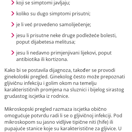
koji se simptomi javljaju;
koliko su dugo simptomi prisutni;
je li već provedeno samoliječenje;
jesu li prisutne neke druge podležeće bolesti,
poput dijabetesa melitusa;
jesu li nedavno primjenjivani lijekovi, poput
antibiotika ili kortizona.
Kako bi se postavila dijagnoza, također se provodi
ginekološki pregled. Ginekolog često može prepoznati
gljivičnu infekciju i golim okom na temelju
karakterističnih promjena na sluznici i bijelog sirastog
grudastog iscjetka iz rodnice.
Mikroskopski pregled razmaza iscjetka obično
omogućuje potvrdu radi li se o gljivičnoj infekciji. Pod
mikroskopom su jasno vidljive tipične niti (hife) ili
pupajuće stanice koje su karakteristične za gljivice. U