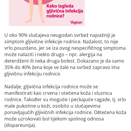
U oko 90% slučajeva neugodan svrbež najvažniji je
simptom gljivične infekcije rodnice. Nažalost, to nije
vrlo pouzdano, jer se iza ovog nespecifičnog simptoma
može nalaziti i nešto drugo – npr. alergija na
deterdžent ili neka druga bolest. Dokazano je da samo
35% do 40% žena koje se žale na svrbež zapravo ima
gljivičnu infekciju rodnice.
Nadalje, gljivična infekcija rodnice može se
manifestirati kao crvena i otečena koža i sluznica
rodnice. Također su moguće i peckajuće ragade, tj. vrlo
male pukotine u koži, osobito u slučajevima
ponavljajućih gljivičnih infekcija rodnice. Oštećena koža
može uzrokovati bol tijekom spolnog odnosa
(dispareunija).