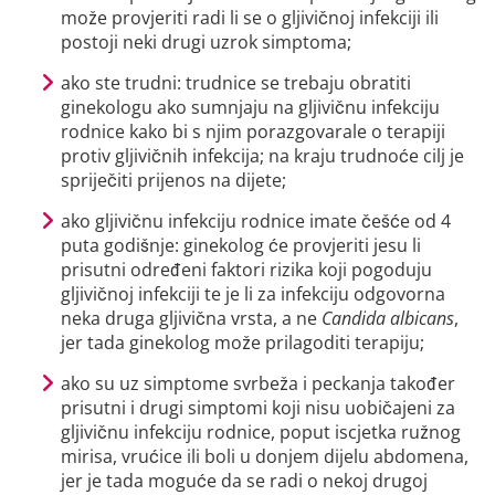
može provjeriti radi li se o gljivičnoj infekciji ili
postoji neki drugi uzrok simptoma;
ako ste trudni: trudnice se trebaju obratiti
ginekologu ako sumnjaju na gljivičnu infekciju
rodnice kako bi s njim porazgovarale o terapiji
protiv gljivičnih infekcija; na kraju trudnoće cilj je
spriječiti prijenos na dijete;
ako gljivičnu infekciju rodnice imate češće od 4
puta godišnje: ginekolog će provjeriti jesu li
prisutni određeni faktori rizika koji pogoduju
gljivičnoj infekciji te je li za infekciju odgovorna
neka druga gljivična vrsta, a ne
Candida albicans
,
jer tada ginekolog može prilagoditi terapiju;
ako su uz simptome svrbeža i peckanja također
prisutni i drugi simptomi koji nisu uobičajeni za
gljivičnu infekciju rodnice, poput iscjetka ružnog
mirisa, vrućice ili boli u donjem dijelu abdomena,
jer je tada moguće da se radi o nekoj drugoj