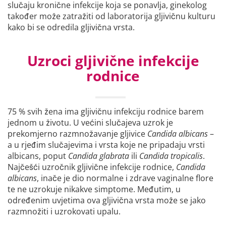
slučaju kronične infekcije koja se ponavlja, ginekolog
također može zatražiti od laboratorija gljivičnu kulturu
kako bi se odredila gljivična vrsta.
Uzroci gljivične infekcije
rodnice
75 % svih žena ima gljivičnu infekciju rodnice barem
jednom u životu. U većini slučajeva uzrok je
prekomjerno razmnožavanje gljivice
Candida albicans
–
a u rjeđim slučajevima i vrsta koje ne pripadaju vrsti
albicans, poput
Candida glabrata
ili
Candida tropicalis
.
Najčešći uzročnik gljivične infekcije rodnice,
Candida
albicans
, inače je dio normalne i zdrave vaginalne flore
te ne uzrokuje nikakve simptome. Međutim, u
određenim uvjetima ova gljivična vrsta može se jako
razmnožiti i uzrokovati upalu.