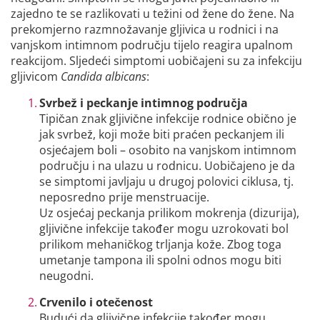
zajedno te se razlikovati u težini od žene do žene. Na
prekomjerno razmnožavanje gljivica u rodnici i na
vanjskom intimnom području tijelo reagira upalnom
reakcijom. Sljedeći simptomi uobičajeni su za infekciju
gljivicom
Candida albicans
:
Svrbež i peckanje intimnog područja
Tipičan znak gljivične infekcije rodnice obično je
jak svrbež, koji može biti praćen peckanjem ili
osjećajem boli – osobito na vanjskom intimnom
području i na ulazu u rodnicu. Uobičajeno je da
se simptomi javljaju u drugoj polovici ciklusa, tj.
neposredno prije menstruacije.
Uz osjećaj peckanja prilikom mokrenja (dizurija),
gljivične infekcije također mogu uzrokovati bol
prilikom mehaničkog trljanja kože. Zbog toga
umetanje tampona ili spolni odnos mogu biti
neugodni.
Crvenilo i otečenost
Budući da gljivične infekcije također mogu