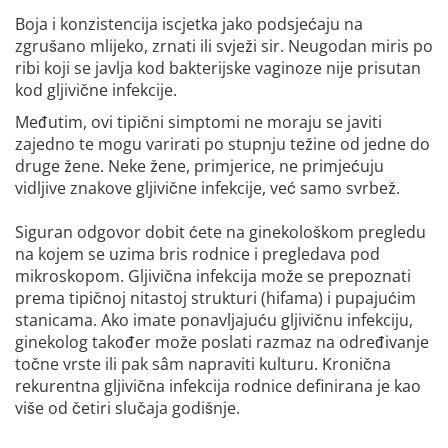
Boja i konzistencija iscjetka jako podsjećaju na
zgrušano mlijeko, zrnati ili svježi sir. Neugodan miris po
ribi koji se javlja kod bakterijske vaginoze nije prisutan
kod gljivične infekcije.
Međutim, ovi tipični simptomi ne moraju se javiti
zajedno te mogu varirati po stupnju težine od jedne do
druge žene. Neke žene, primjerice, ne primjećuju
vidljive znakove gljivične infekcije, već samo svrbež.
Siguran odgovor dobit ćete na ginekološkom pregledu
na kojem se uzima bris rodnice i pregledava pod
mikroskopom. Gljivična infekcija može se prepoznati
prema tipičnoj nitastoj strukturi (hifama) i pupajućim
stanicama. Ako imate ponavljajuću gljivičnu infekciju,
ginekolog također može poslati razmaz na određivanje
točne vrste ili pak sâm napraviti kulturu. Kronična
rekurentna gljivična infekcija rodnice definirana je kao
više od četiri slučaja godišnje.