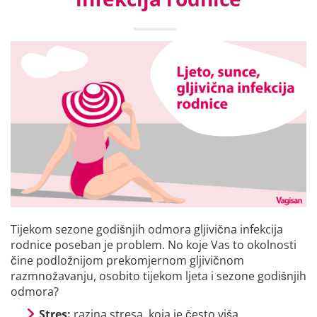
Tijekom sezone godišnjih odmora gljivična infekcija
rodnice poseban je problem. No koje Vas to okolnosti
čine podložnijom prekomjernom gljivičnom
razmnožavanju, osobito tijekom ljeta i sezone godišnjih
odmora?
Stres:
razina stresa, koja je često viša