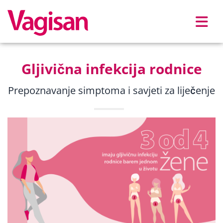
Skip to main content
Gljivična infekcija rodnice
Prepoznavanje simptoma i savjeti za liječenje