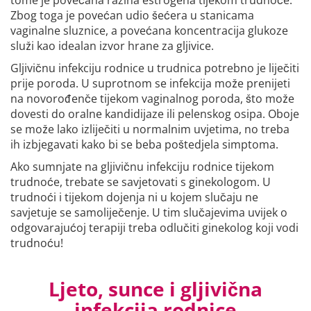
tome je povećana razina estrogena tijekom trudnoće.
Zbog toga je povećan udio šećera u stanicama
vaginalne sluznice, a povećana koncentracija glukoze
služi kao idealan izvor hrane za gljivice.
Gljivičnu infekciju rodnice u trudnica potrebno je liječiti
prije poroda. U suprotnom se infekcija može prenijeti
na novorođenče tijekom vaginalnog poroda, što može
dovesti do oralne kandidijaze ili pelenskog osipa. Oboje
se može lako izliječiti u normalnim uvjetima, no treba
ih izbjegavati kako bi se beba poštedjela simptoma.
Ako sumnjate na gljivičnu infekciju rodnice tijekom
trudnoće, trebate se savjetovati s ginekologom. U
trudnoći i tijekom dojenja ni u kojem slučaju ne
savjetuje se samoliječenje. U tim slučajevima uvijek o
odgovarajućoj terapiji treba odlučiti ginekolog koji vodi
trudnoću!
Ljeto, sunce i gljivična
infekcija rodnice