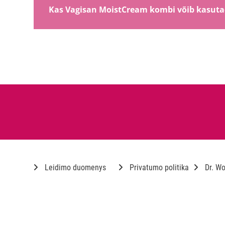
Kas Vagisan MoistCream kombi võib kasutad
Leidimo duomenys
Privatumo politika
Dr. Wo