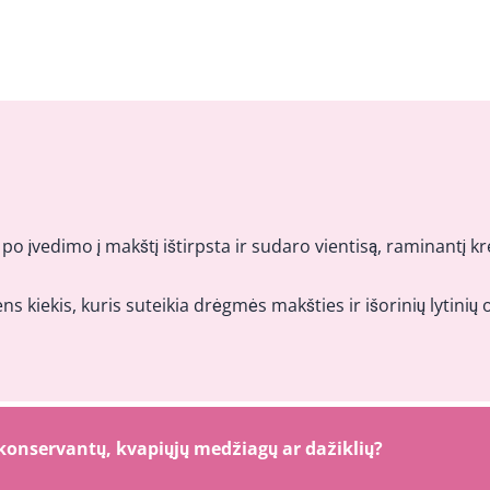
i po įvedimo į makštį ištirpsta ir sudaro vientisą, raminant
s kiekis, kuris suteikia drėgmės makšties ir išorinių lytinių 
onservantų, kvapiųjų medžiagų ar dažiklių?