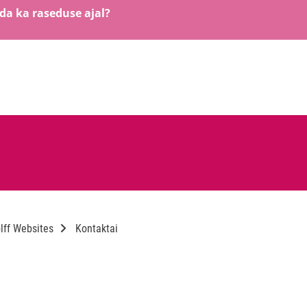
a ka raseduse ajal?
lff Websites
Kontaktai