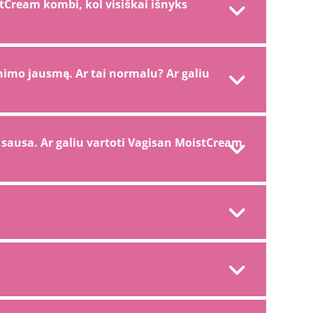
tCream kombi, kol visiškai išnyks
inimo jausmą. Ar tai normalu? Ar galiu
i sausa. Ar galiu vartoti Vagisan MoistCream