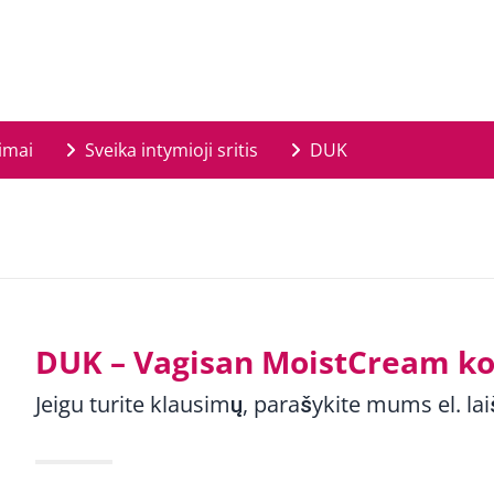
imai
Sveika intymioji sritis
DUK
DUK – Vagisan MoistCream k
Jeigu turite klausimų, parašykite mums el. lai