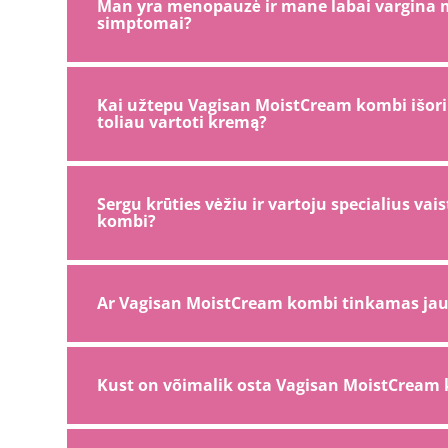
Man yra menopauzė ir mane labai vargina ma
simptomai?
Kai užtepu Vagisan MoistCream kombi išorini
toliau vartoti kremą?
Sergu krūties vėžiu ir vartoju specialius va
kombi?
Ar Vagisan MoistCream kombi tinkamas ja
Kust on võimalik osta Vagisan MoistCream