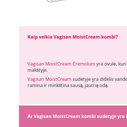
Kaip veikia Vagisan MoistCream kombi?
Vagisan MoistCream Cremolum
yra ovulė, kur
makštyje.
Vagisan MoistCream
sudėtyje yra didelis vanden
ramina ir minkština sausą, jautrią odą.
Ar Vagisan MoistCream kombi sudėtyje yra k