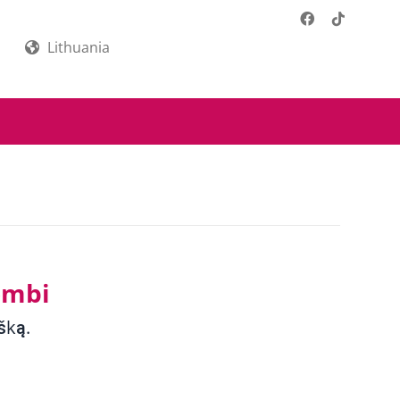
Lithuania
ombi
šką.