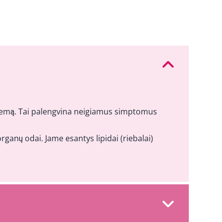
į kremą. Tai palengvina neigiamus simptomus
organų odai. Jame esantys lipidai (riebalai)