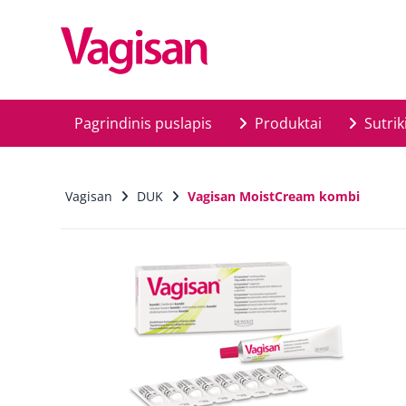
Skip to main content
Pagrindinis puslapis
Produktai
Sutrik
Vagisan
DUK
Vagisan MoistCream kombi