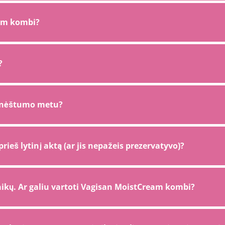
eam kombi?
?
i nėštumo metu?
ieš lytinį aktą (ar jis nepažeis prezervatyvo)?
aikų. Ar galiu vartoti Vagisan MoistCream kombi?