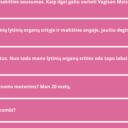
kšties sausumas. Kaip ilgai galiu vartoti Vagisan Mois
ų lytinių organų srityje ir makšties angoje, jaučiu deg
istus. Nuo tada mano lytinių organų srities oda tapo laba
unoms moterims? Man 20 metų.
 kombi?