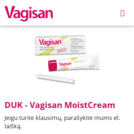
Skip to main content
DUK - Vagisan MoistCream
Jeigu turite klausimų, parašykite mums el.
laišką.