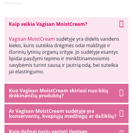
Kaip veikia Vagisan MoistCream?
Vagisan MoistCream
sudėtyje yra didelis vandens
kiekis, kuris suteikia drėgmės odai makštyje ir
išorinių lytinių organų srityje. Jo sudėtyje esantys
lipidai pasižymi tepimo ir minkštinamosiomis
savybėmis turint sausą ir jautrią odą, bei suteikia
jai elastingumo.
Kuo Vagisan MoistCream skiriasi nuo kitų
drėkinančių produktų?
Ar Vagisan MoistCream sudėtyje yra
konservantų, kvapiųjų medžiagų ar dažiklių?
Kaip dažnai turiu vartoti Vagisan