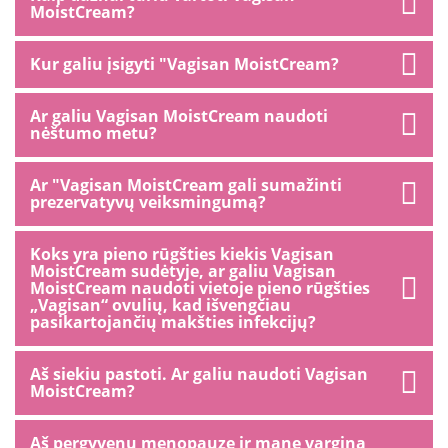
MoistCream?
Kur galiu įsigyti "Vagisan MoistCream?
Ar galiu Vagisan MoistCream naudoti
nėštumo metu?
Ar "Vagisan MoistCream gali sumažinti
prezervatyvų veiksmingumą?
Koks yra pieno rūgšties kiekis Vagisan
MoistCream sudėtyje, ar galiu Vagisan
MoistCream naudoti vietoje pieno rūgšties
„Vagisan“ ovulių, kad išvengčiau
pasikartojančių makšties infekcijų?
Aš siekiu pastoti. Ar galiu naudoti Vagisan
MoistCream?
Aš pergyvenu menopauzę ir mane vargina