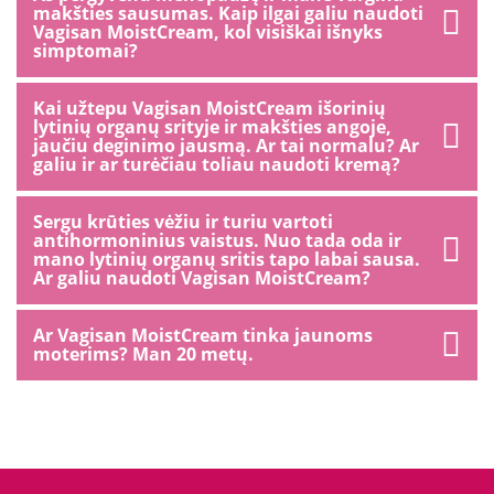
makšties sausumas. Kaip ilgai galiu naudoti
Vagisan MoistCream, kol visiškai išnyks
simptomai?
Kai užtepu Vagisan MoistCream išorinių
lytinių organų srityje ir makšties angoje,
jaučiu deginimo jausmą. Ar tai normalu? Ar
galiu ir ar turėčiau toliau naudoti kremą?
Sergu krūties vėžiu ir turiu vartoti
antihormoninius vaistus. Nuo tada oda ir
mano lytinių organų sritis tapo labai sausa.
Ar galiu naudoti Vagisan MoistCream?
Ar Vagisan MoistCream tinka jaunoms
moterims? Man 20 metų.