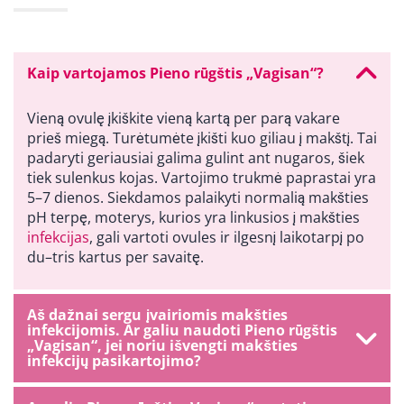
Kaip vartojamos Pieno rūgštis „Vagisan“?
Vieną ovulę įkiškite vieną kartą per parą vakare
prieš miegą. Turėtumėte įkišti kuo giliau į makštį. Tai
padaryti geriausiai galima gulint ant nugaros, šiek
tiek sulenkus kojas. Vartojimo trukmė paprastai yra
5–7 dienos. Siekdamos palaikyti normalią makšties
pH terpę, moterys, kurios yra linkusios į makšties
infekcijas
, gali vartoti ovules ir ilgesnį laikotarpį po
du–tris kartus per savaitę.
Aš dažnai sergu įvairiomis makšties
infekcijomis. Ar galiu naudoti Pieno rūgštis
„Vagisan“, jei noriu išvengti makšties
infekcijų pasikartojimo?