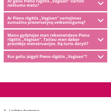
Ar galiu Pieno rūgštis „Vagisan“ vartoti
nėštumo metu?
Ar Pieno rūgštis „Vagisan“ vartojimas
sumažins prezervatyvų veiksmingumą?
Mano gydytojas man rekomendavo Pieno
rūgštis „Vagisan“. Tačiau man dabar
prasidėjo menstruacijos. Ką turiu daryti?
Kur galiu įsigyti Pieno rūgštis „Vagisan“?
Leidimo duomenys