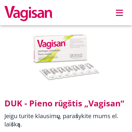
Skip to main content
DUK - Pieno rūgštis „Vagisan“
Jeigu turite klausimų, parašykite mums el.
laišką.