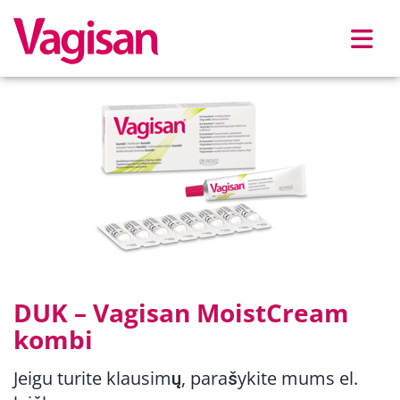
Skip to main content
DUK – Vagisan MoistCream
kombi
Jeigu turite klausimų, parašykite mums el.