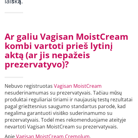
laišką.
Ar galiu Vagisan MoistCream
kombi vartoti prieš lytinį
aktą (ar jis nepažeis
prezervatyvo)?
Nebuvo registruotas
Vagisan MoistCream
nesuderinamumas su prezervatyvais. Tačiau mūsų
produktai reguliariai tiriami ir naujausių testų rezultatai
pagal griežtesnius saugumo standartus parodė, kad
negalima garantuoti visiško suderinamumo su
prezervatyvais. Todėl mes rekomenduojame ateityje
nevartoti Vagisan MoistCream su prezervatyvais.
Apie
Vagisan MoistCream Cremolum
.