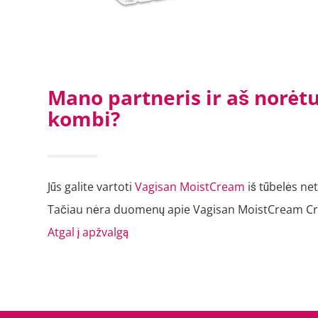
Mano partneris ir aš norėt
kombi?
Jūs galite vartoti
Vagisan MoistCream
iš tūbelės net
Tačiau nėra duomenų apie Vagisan MoistCream 
Atgal į apžvalgą