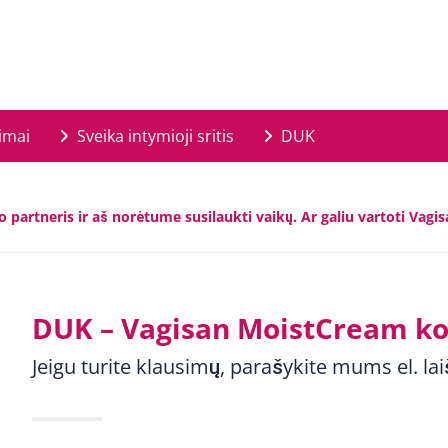
imai
Sveika intymioji sritis
DUK
 partneris ir aš norėtume susilaukti vaikų. Ar galiu vartoti Va
DUK – Vagisan MoistCream k
Jeigu turite klausimų, parašykite mums el. lai