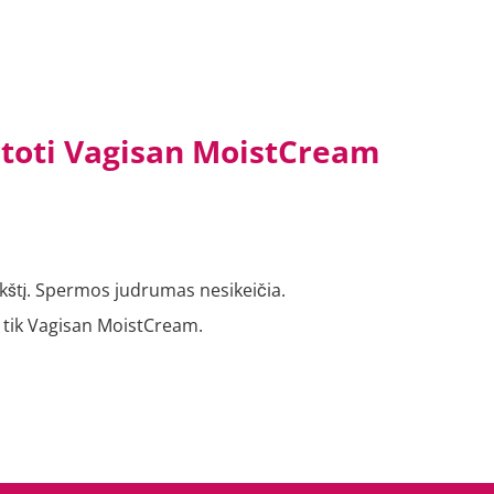
artoti Vagisan MoistCream
į makštį. Spermos judrumas nesikeičia.
i tik Vagisan MoistCream.