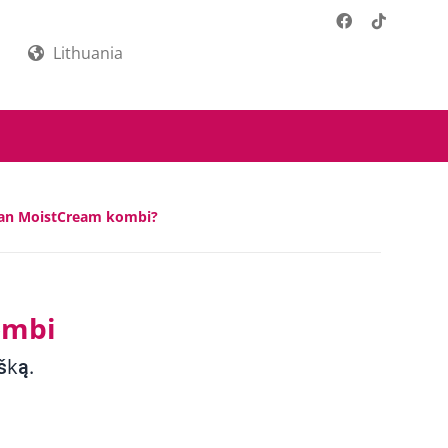
Lithuania
gisan MoistCream kombi?
ombi
šką.