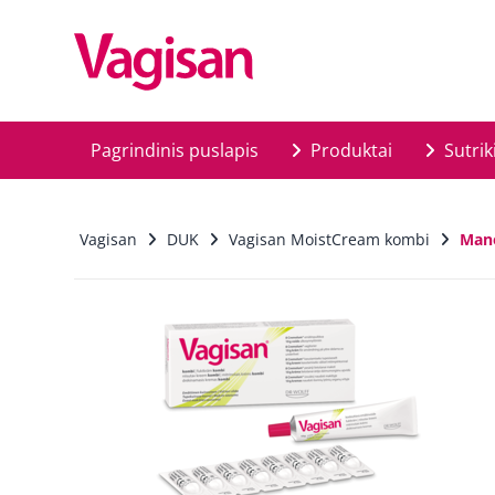
Skip to main content
Pagrindinis puslapis
Produktai
Sutrik
Vagisan
DUK
Vagisan MoistCream kombi
Mano