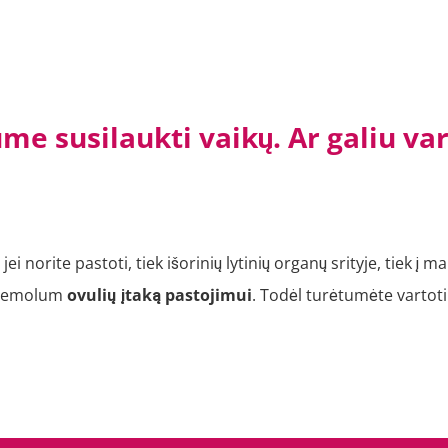
ume susilaukti vaikų. Ar galiu v
 jei norite pastoti, tiek išorinių lytinių organų srityje, tiek 
Cremolum
ovulių įtaką pastojimui
. Todėl turėtumėte vartot