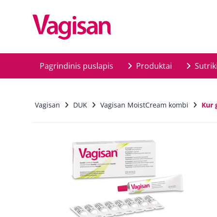
Skip to main content
Pagrindinis puslapis
Produktai
Sutrik
Vagisan
DUK
Vagisan MoistCream kombi
Kur 