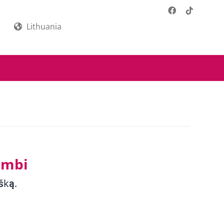
Lithuania
ombi
šką.