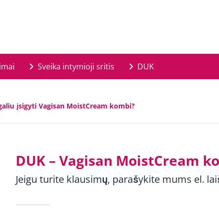
imai
Sveika intymioji sritis
DUK
galiu įsigyti Vagisan MoistCream kombi?
DUK – Vagisan MoistCream k
Jeigu turite klausimų, parašykite mums el. lai