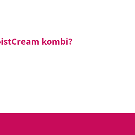
MoistCream kombi?
.