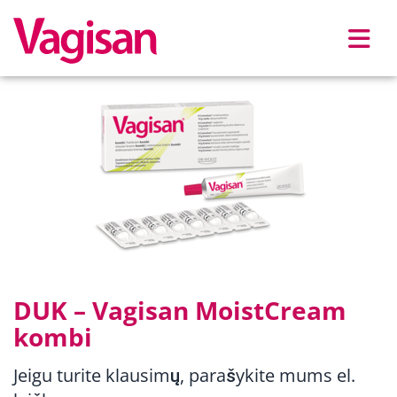
Skip to main content
DUK – Vagisan MoistCream
kombi
Jeigu turite klausimų, parašykite mums el.