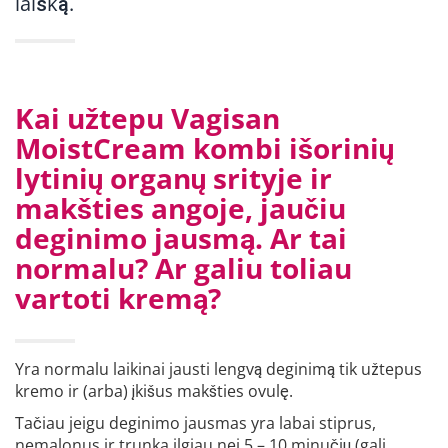
laišką.
Kai užtepu Vagisan
MoistCream kombi išorinių
lytinių organų srityje ir
makšties angoje, jaučiu
deginimo jausmą. Ar tai
normalu? Ar galiu toliau
vartoti kremą?
Yra normalu laikinai jausti lengvą deginimą tik užtepus
kremo ir (arba) įkišus makšties ovulę.
Tačiau jeigu deginimo jausmas yra labai stiprus,
nemalonus ir trunka ilgiau nei 5 – 10 minučių (gali