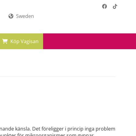
Sweden
Köp Vagisan
ande känsla. Det föreligger i princip inga problem
gspunkter för mikroorganismer som gynnar