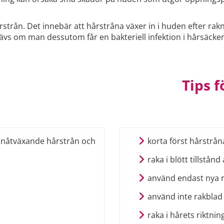
trån. Det innebär att hårstråna växer in i huden efter rakning
ävs om man dessutom får en bakteriell infektion i hårsäcke
Tips 
å inåtväxande hårstrån och
korta först hårstrå
raka i blött tillstån
använd endast nya 
använd inte rakbla
raka i hårets riktnin