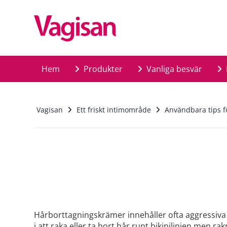
Skip to main content
Hem
Produkter
Vanliga besvär
Vagisan
Ett friskt intimområde
Användbara tips f
Hårborttagningskrämer innehåller ofta aggressiva 
i att raka eller ta bort hår runt bikinilinjen m