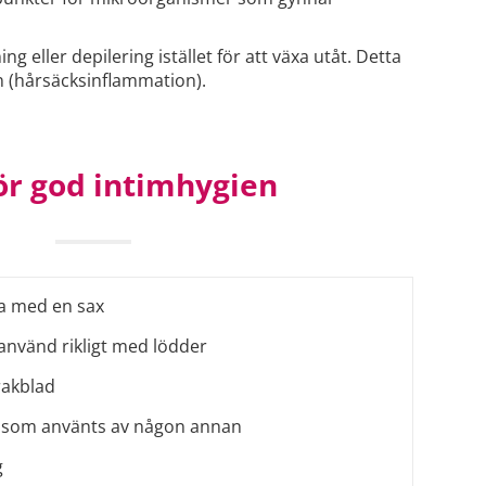
 eller depilering istället för att växa utåt. Detta
n (hårsäcksinflammation).
för god intimhygien
na med en sax
d använd rikligt med lödder
rakblad
d som använts av någon annan
g