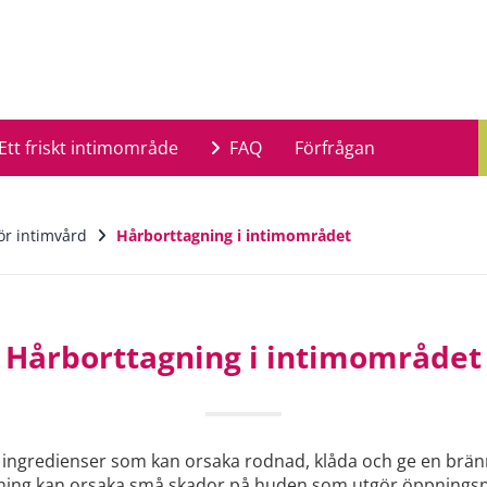
Ett friskt intimområde
FAQ
Förfrågan
ör intimvård
Hårborttagning i intimområdet
Hårborttagning i intimområdet
ingredienser som kan orsaka rodnad, klåda och ge en bränn
en rakning kan orsaka små skador på huden som utgör öppnin