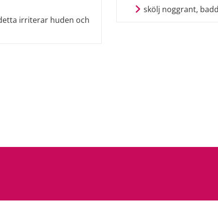
skölj noggrant, badd
detta irriterar huden och