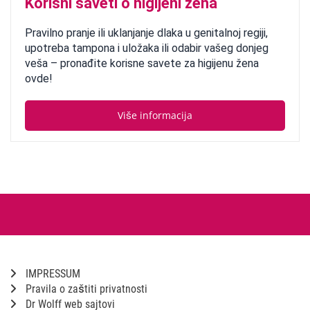
Korisni saveti o higijeni žena
Pravilno pranje ili uklanjanje dlaka u genitalnoj regiji,
upotreba tampona i uložaka ili odabir vašeg donjeg
veša – pronađite korisne savete za higijenu žena
ovde!
Više informacija
IMPRESSUM
Pravila o zaštiti privatnosti
Dr Wolff web sajtovi