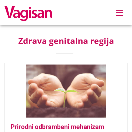
Skip to main content
Zdrava genitalna regija
Prirodni odbrambeni mehanizam