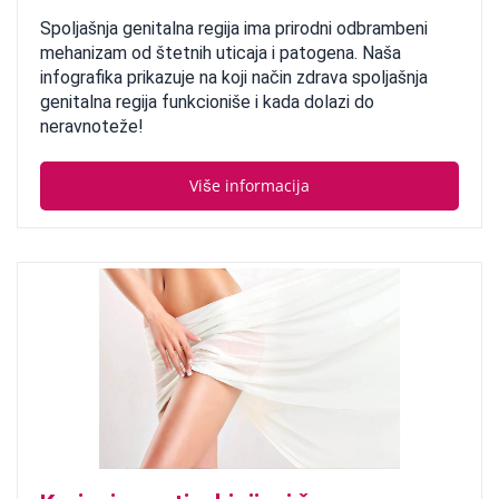
Spoljašnja genitalna regija ima prirodni odbrambeni
mehanizam od štetnih uticaja i patogena. Naša
infografika prikazuje na koji način zdrava spoljašnja
genitalna regija funkcioniše i kada dolazi do
neravnoteže!
Više informacija