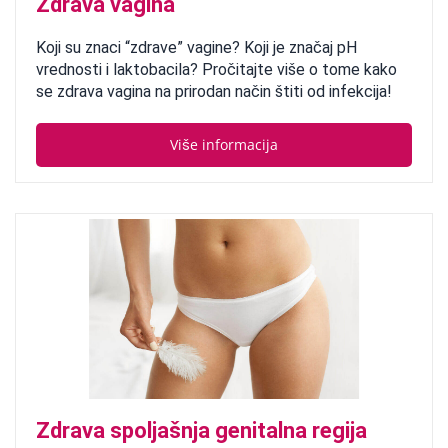
Zdrava vagina
Koji su znaci “zdrave” vagine? Koji je značaj pH
vrednosti i laktobacila? Pročitajte više o tome kako
se zdrava vagina na prirodan način štiti od infekcija!
Više informacija
Zdrava spoljašnja genitalna regija