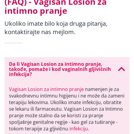
(FAQ) - Vagisan Losion za
intimno pranje
Ukoliko imate bilo koja druga pitanja,
kontaktirajte nas mejlom.
Da li Vagisan Losion za intimno pranje,
takođe, pomaže i kod vaginalnih gljivičnih
infekcija?
Vagisan Losion za intimno pranje
namenjen je za
svakodnevnu intimnu higijenu i ne može da zameni
terapiju lekovima. Ukoliko imate infekciju, obratite
se lekaru ili farmaceutu. Vagisan Losion za Intimno
pranje može stalno da se koristi za pranje
spoljašnje genitalne regije - kao gel za tuširanje -
tokom terapije za gljivičnu
infekciju
.