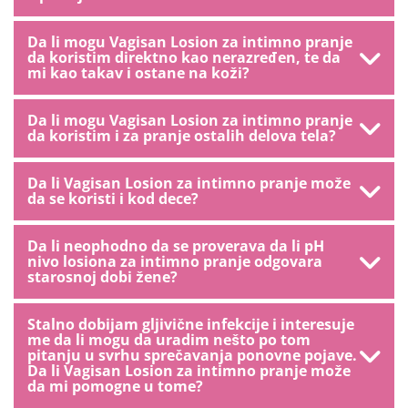
Da li mogu Vagisan Losion za intimno pranje
da koristim direktno kao nerazređen, te da
mi kao takav i ostane na koži?
Da li mogu Vagisan Losion za intimno pranje
da koristim i za pranje ostalih delova tela?
Da li Vagisan Losion za intimno pranje može
da se koristi i kod dece?
Da li neophodno da se proverava da li pH
nivo losiona za intimno pranje odgovara
starosnoj dobi žene?
Stalno dobijam gljivične infekcije i interesuje
me da li mogu da uradim nešto po tom
pitanju u svrhu sprečavanja ponovne pojave.
Da li Vagisan Losion za intimno pranje može
da mi pomogne u tome?