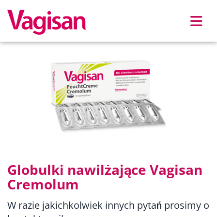
Skip to main content
Globulki nawilżające Vagisan
Cremolum
W razie jakichkolwiek innych pytań prosimy o