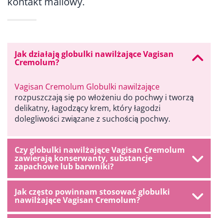
kontakt mailowy.
Jak działają globulki nawilżające Vagisan
Cremolum?
Vagisan Cremolum Globulki nawilżające
rozpuszczają się po włożeniu do pochwy i tworzą
delikatny, łagodzący krem, który łagodzi
dolegliwości związane z suchością pochwy.
Czy globulki nawilżające Vagisan Cremolum
zawierają konserwanty, substancje
zapachowe lub barwniki?
Jak często powinnam stosować globulki
nawilżające Vagisan Cremolum?