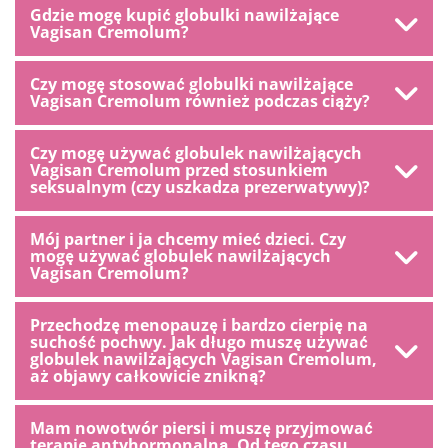
Gdzie mogę kupić globulki nawilżające
Vagisan Cremolum?
Czy mogę stosować globulki nawilżające
Vagisan Cremolum również podczas ciąży?
Czy mogę używać globulek nawilżających
Vagisan Cremolum przed stosunkiem
seksualnym (czy uszkadza prezerwatywy)?
Mój partner i ja chcemy mieć dzieci. Czy
mogę używać globulek nawilżających
Vagisan Cremolum?
Przechodzę menopauzę i bardzo cierpię na
suchość pochwy. Jak długo muszę używać
globulek nawilżających Vagisan Cremolum,
aż objawy całkowicie znikną?
Mam nowotwór piersi i muszę przyjmować
terapię antyhormonalną. Od tego czasu