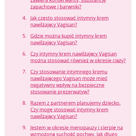
zawiera konserwanty, substancje
zapachowe i barwniki?
Jak często stosować intymny krem
nawilżający Vagisan?
Gdzie można kupić intymny krem
nawilżający Vagisan?
Czy intymny krem nawilżający Vagisan
można stosować również w okresie ciąży?
Czy stosowanie intymnego kremu
nawilżającego Vagisan może mieć
negatywny wpływ na bezpieczne
stosowanie prezerwatyw?
Razem z partnerem planujemy dziecko.
Czy mogę stosować intymny krem
nawilżający Vagisan?
Jestem w okresie menopauzy i cierpię na
wzmożoną suchość pochwy. Jak długo