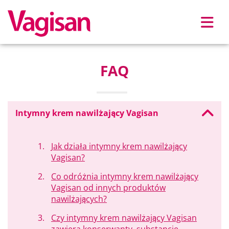
Skip to main content
FAQ
Intymny krem nawilżający Vagisan
Jak działa intymny krem nawilżający
Vagisan?
Co odróżnia intymny krem nawilżający
Vagisan od innych produktów
nawilżających?
Czy intymny krem nawilżający Vagisan