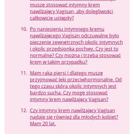
muszę stosować intymny krem
nawilżający Vagisan, aby dolegliwości
całkowicie ustąpiły?
Po naniesieniu intymnego kremu
nawilżającego Vagisan odczuwalne było
pieczenie zewnętrznych okolic intymnych
i okolic przedsionka pochwy. Czy jest to
normalne? Czy można i trzeba stosować
krem w takim przypadku?
Mam raka piersi i dlatego muszę
przyjmować leki przeciwhormonalne. Od
tego czasu skóra okolic intymnych jest
bardzo sucha. Czy mogę stosować
intymny krem nawilżający Vagisan?
Czy intymny krem nawilżający Vagisan
nadaje się również dla młodych kobiet?
Mam 20 lat.