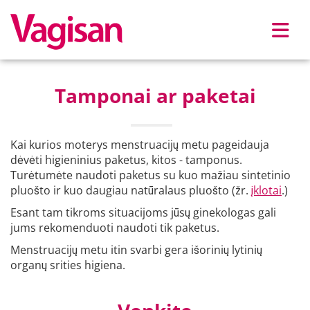
Skip to main content
Tamponai ar paketai
Kai kurios moterys menstruacijų metu pageidauja
dėvėti higieninius paketus, kitos - tamponus.
Turėtumėte naudoti paketus su kuo mažiau sintetinio
pluošto ir kuo daugiau natūralaus pluošto (žr.
įklotai
.)
Esant tam tikroms situacijoms jūsų ginekologas gali
jums rekomenduoti naudoti tik paketus.
Menstruacijų metu itin svarbi gera išorinių lytinių
organų srities higiena.