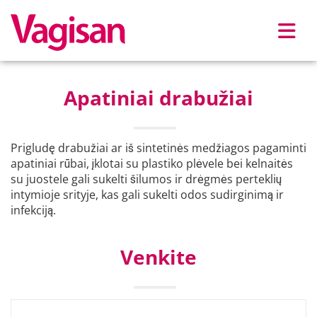
Skip to main content
Apatiniai drabužiai
Prigludę drabužiai ar iš sintetinės medžiagos pagaminti
apatiniai rūbai, įklotai su plastiko plėvele bei kelnaitės
su juostele gali sukelti šilumos ir drėgmės perteklių
intymioje srityje, kas gali sukelti odos sudirginimą ir
infekciją.
Venkite