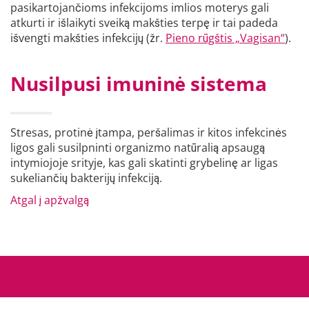
pasikartojančioms infekcijoms imlios moterys gali
atkurti ir išlaikyti sveiką makšties terpę ir tai padeda
išvengti makšties infekcijų (žr.
Pieno rūgštis „Vagisan“
).
Nusilpusi imuninė sistema
Stresas, protinė įtampa, peršalimas ir kitos infekcinės
ligos gali susilpninti organizmo natūralią apsaugą
intymiojoje srityje, kas gali skatinti grybelinę ar ligas
sukeliančių bakterijų infekciją.
Atgal į apžvalgą