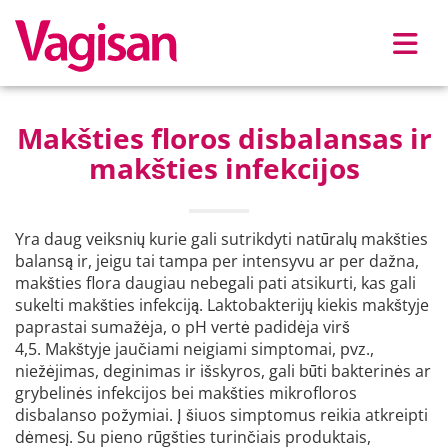
Skip to main content
Makšties floros disbalansas ir
makšties infekcijos
Yra daug veiksnių kurie gali sutrikdyti natūralų makšties
balansą ir, jeigu tai tampa per intensyvu ar per dažna,
makšties flora daugiau nebegali pati atsikurti, kas gali
sukelti makšties infekciją. Laktobakterijų kiekis makštyje
paprastai sumažėja, o pH vertė padidėja virš
4,5. Makštyje jaučiami neigiami simptomai, pvz.,
niežėjimas, deginimas ir išskyros, gali būti bakterinės ar
grybelinės infekcijos bei makšties mikrofloros
disbalanso požymiai. Į šiuos simptomus reikia atkreipti
dėmesį. Su pieno rūgšties turinčiais produktais,