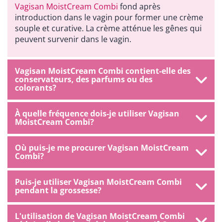
Vagisan MoistCream Combi
fond après
introduction dans le vagin pour former une crème
souple et curative. La crème atténue les gênes qui
peuvent survenir dans le vagin.
Vagisan MoistCream Combi contient-elle des
conservateurs, des parfums ou des
colorants?
À quelle fréquence dois-je utiliser Vagisan
MoistCream Combi?
Où puis-je me procurer Vagisan MoistCream
Combi?
Puis-je utiliser Vagisan MoistCream Combi
pendant la grossesse?
L'utilisation de Vagisan MoistCream Combi