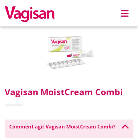
Skip to main content
Vagisan MoistCream Combi
Comment agit Vagisan MoistCream Combi?