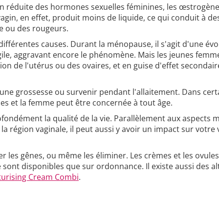
on réduite des hormones sexuelles féminines, les œstrogènes
agin, en effet, produit moins de liquide, ce qui conduit à de
e ou des rougeurs.
différentes causes. Durant la ménopause, il s'agit d'une év
agile, aggravant encore le phénomène. Mais les jeunes femm
tion de l'utérus ou des ovaires, et en guise d'effet seconda
ne grossesse ou survenir pendant l'allaitement. Dans certain
ples et la femme peut être concernée à tout âge.
ofondément la qualité de la vie. Parallèlement aux aspects 
 région vaginale, il peut aussi y avoir un impact sur votre 
uer les gênes, ou même les éliminer. Les crèmes et les ovu
e sont disponibles que sur ordonnance. Il existe aussi des al
turising Cream Combi
.