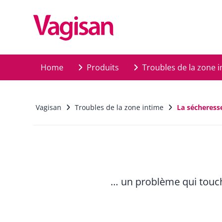
Skip to main content
Home
Produits
Troubles de la zone i
Vagisan
Troubles de la zone intime
La sécheress
… un problème qui touc