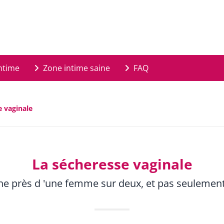
ntime
Zone intime saine
FAQ
e vaginale
La sécheresse vaginale
he près d 'une femme sur deux, et pas seulemen