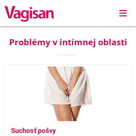
Skip to main content
Problémy v intímnej oblasti
Suchosť pošvy