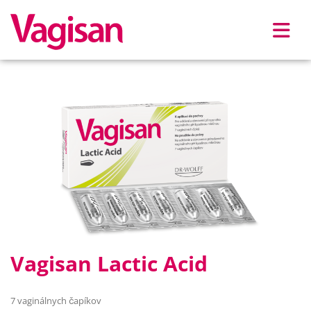
Skip to main content
Vagisan Lactic Acid
7 vaginálnych čapíkov