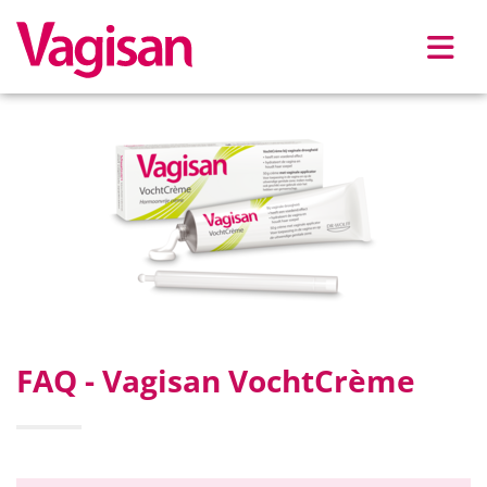
Skip to main content
FAQ - Vagisan VochtCrème