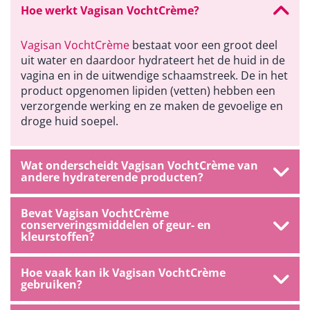
Hoe werkt Vagisan VochtCrème?
Vagisan VochtCrème
bestaat voor een groot deel
uit water en daardoor hydrateert het de huid in de
vagina en in de uitwendige schaamstreek. De in het
product opgenomen lipiden (vetten) hebben een
verzorgende werking en ze maken de gevoelige en
droge huid soepel.
Wat onderscheidt Vagisan VochtCrème van
andere hydraterende producten?
Bevat Vagisan VochtCrème
conserveringsmiddelen of geur- en
kleurstoffen?
Hoe vaak kan ik Vagisan VochtCrème
gebruiken?