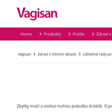
Skip to main content
Home
Produkty
Potíže
Zdraví v 
Vagisan
Zdraví v intimní oblasti
Užitečné rady pr
Zbytky moči a stolice mohou pokožku dráždit. O p