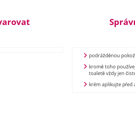
varovat
Správ
podrážděnou pokožk
kromě toho používej
toaletě vždy jen čis
krém aplikujte před 