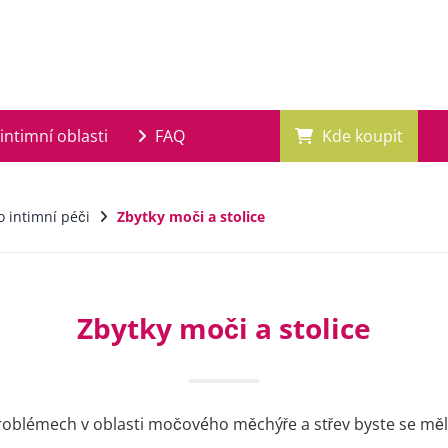
intimní oblasti
FAQ
Kde koupit
o intimní péči
Zbytky moči a stolice
Zbytky moči a stolice
roblémech v oblasti močového měchýře a střev byste se měl