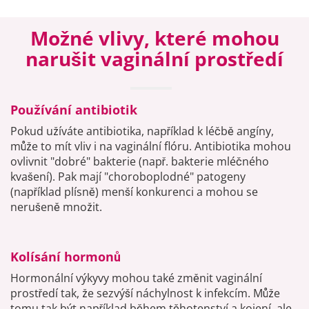
Možné vlivy, které mohou
narušit vaginální prostředí
Používání antibiotik
Pokud užíváte antibiotika, například k léčbě angíny,
může to mít vliv i na vaginální flóru. Antibiotika mohou
ovlivnit "dobré" bakterie (např. bakterie mléčného
kvašení). Pak mají "choroboplodné" patogeny
(například plísně) menší konkurenci a mohou se
nerušeně množit.
Kolísání hormonů
Hormonální výkyvy mohou také změnit vaginální
prostředí tak, že sezvýší náchylnost k infekcím. Může
tomu tak být například během těhotenství a kojení, ale