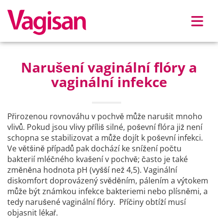
Skip to main content
Narušení vaginální flóry a
vaginální infekce
Přirozenou rovnováhu v pochvě může narušit mnoho
vlivů. Pokud jsou vlivy příliš silné, poševní flóra již není
schopna se stabilizovat a může dojít k poševní infekci.
Ve většině případů pak dochází ke snížení počtu
bakterií mléčného kvašení v pochvě; často je také
změněna hodnota pH (vyšší než 4,5). Vaginální
diskomfort doprovázený svěděním, pálením a výtokem
může být známkou infekce bakteriemi nebo plísněmi, a
tedy narušené vaginální flóry. Příčiny obtíží musí
objasnit lékař.