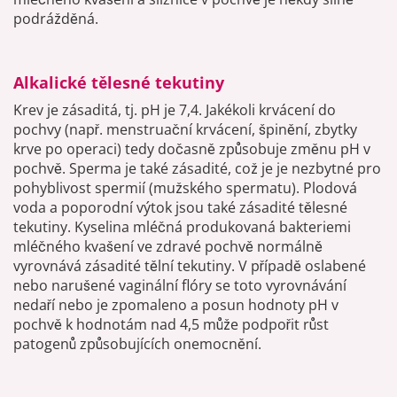
podrážděná.
Alkalické tělesné tekutiny
Krev je zásaditá, tj. pH je 7,4. Jakékoli krvácení do
pochvy (např. menstruační krvácení, špinění, zbytky
krve po operaci) tedy dočasně způsobuje změnu pH v
pochvě. Sperma je také zásadité, což je je nezbytné pro
pohyblivost spermií (mužského spermatu). Plodová
voda a poporodní výtok jsou také zásadité tělesné
tekutiny. Kyselina mléčná produkovaná bakteriemi
mléčného kvašení ve zdravé pochvě normálně
vyrovnává zásadité tělní tekutiny. V případě oslabené
nebo narušené vaginální flóry se toto vyrovnávání
nedaří nebo je zpomaleno a posun hodnoty pH v
pochvě k hodnotám nad 4,5 může podpořit růst
patogenů způsobujících onemocnění.