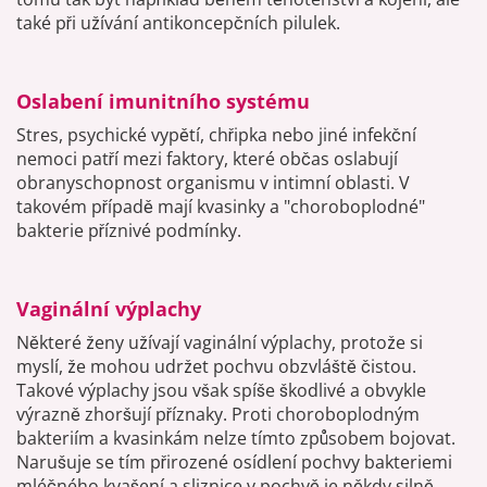
také při užívání antikoncepčních pilulek.
Oslabení imunitního systému
Stres, psychické vypětí, chřipka nebo jiné infekční
nemoci patří mezi faktory, které občas oslabují
obranyschopnost organismu v intimní oblasti. V
takovém případě mají kvasinky a "choroboplodné"
bakterie příznivé podmínky.
Vaginální výplachy
Některé ženy užívají vaginální výplachy, protože si
myslí, že mohou udržet pochvu obzvláště čistou.
Takové výplachy jsou však spíše škodlivé a obvykle
výrazně zhoršují příznaky. Proti choroboplodným
bakteriím a kvasinkám nelze tímto způsobem bojovat.
Narušuje se tím přirozené osídlení pochvy bakteriemi
mléčného kvašení a sliznice v pochvě je někdy silně