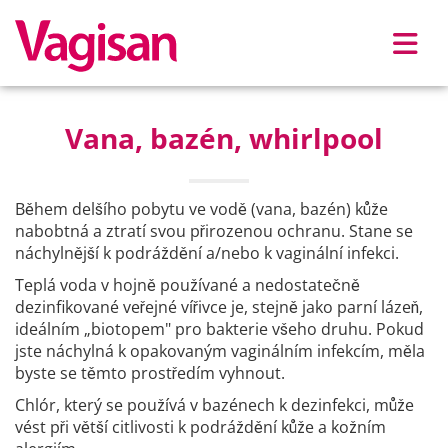
Skip to main content
Vana, bazén, whirlpool
Během delšího pobytu ve vodě (vana, bazén) kůže
nabobtná a ztratí svou přirozenou ochranu. Stane se
náchylnější k podráždění a/nebo k vaginální infekci.
Teplá voda v hojně používané a nedostatečně
dezinfikované veřejné vířivce je, stejně jako parní lázeň,
ideálním „biotopem" pro bakterie všeho druhu. Pokud
jste náchylná k opakovaným vaginálním infekcím, měla
byste se těmto prostředím vyhnout.
Chlór, který se používá v bazénech k dezinfekci, může
vést při větší citlivosti k podráždění kůže a kožním