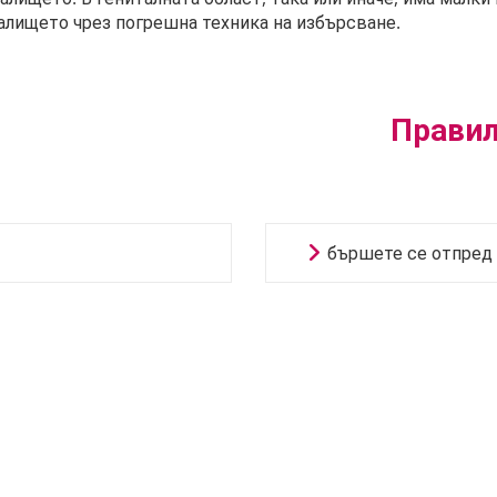
галището чрез погрешна техника на избърсване.
Правил
бършете се отпред