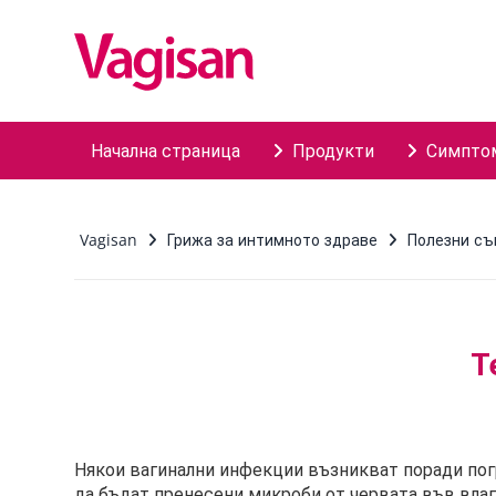
Skip to main content
Начална страница
Продукти
Симпто
Vagisan
Грижа за интимното здраве
Полезни съ
Т
Някои вагинални инфекции възникват поради погр
да бъдат пренесени микроби от червата във влага