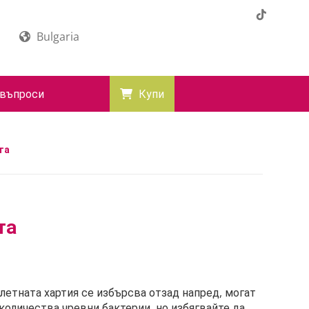
Bulgaria
 въпроси
Купи
та
та
летната хартия се избърсва отзад напред, могат
 количества чревни бактерии, но избягвайте да