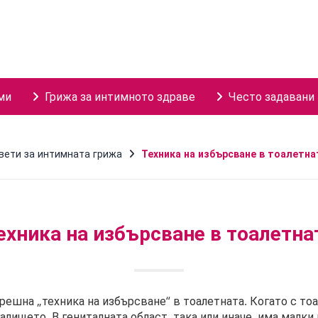
ми
Грижа за интимното здраве
Често задавани
вети за интимната грижа
Техника на избърсване в тоалетна
ехника на избърсване в тоалетна
ешна „техника на избърсване“ в тоалетната. Когато с тоа
лището. В гениталната област, така или иначе, има малки