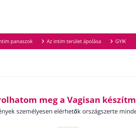
ntim panaszok
Az intim terület ápolása
GYIK
rolhatom meg a Vagisan készít
ények személyesen elérhetők országszerte mind