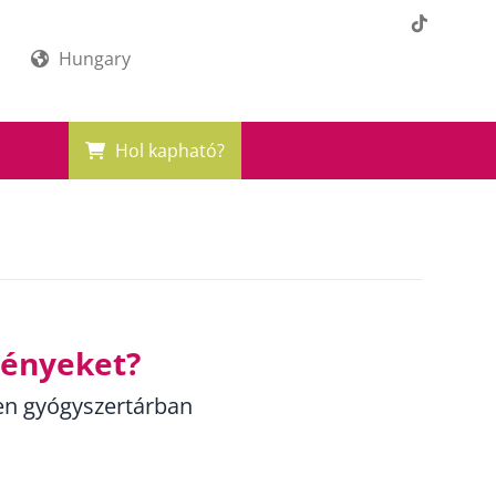
Hungary
Hol kapható?
ményeket?
en gyógyszertárban