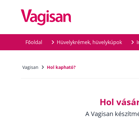
Skip to main content
Főoldal
Hüvelykrémek, hüvelykúpok
I
Vagisan
Hol kapható?
Hol vásá
A Vagisan készítm