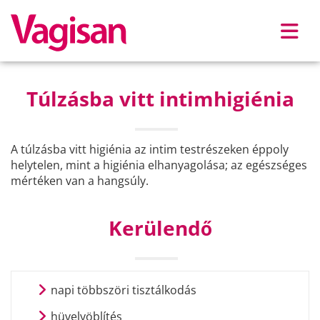
Skip to main content
Túlzásba vitt intimhigiénia
A túlzásba vitt higiénia az intim testrészeken éppoly
helytelen, mint a higiénia elhanyagolása; az egészséges
mértéken van a hangsúly.
Kerülendő
napi többszöri tisztálkodás
hüvelyöblítés