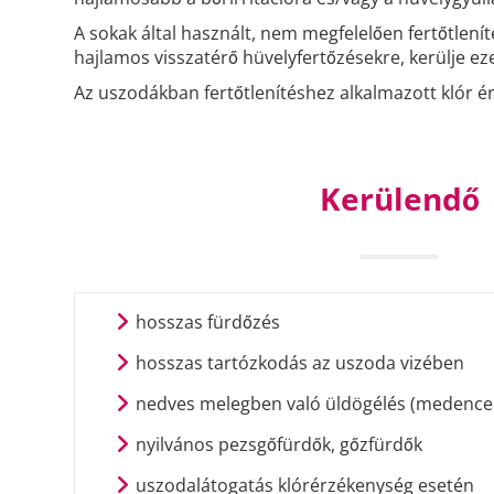
A sokak által használt, nem megfelelően fertőtlení
hajlamos visszatérő hüvelyfertőzésekre, kerülje eze
Az uszodákban fertőtlenítéshez alkalmazott klór érz
Kerülendő
hosszas fürdőzés
hosszas tartózkodás az uszoda vizében
nedves melegben való üldögélés (medence 
nyilvános pezsgőfürdők, gőzfürdők
uszodalátogatás klórérzékenység esetén