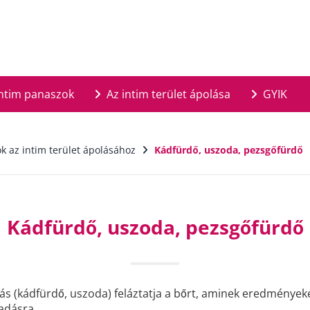
ntim panaszok
Az intim terület ápolása
GYIK
k az intim terület ápolásához
Kádfürdő, uszoda, pezsgőfürdő
Kádfürdő, uszoda, pezsgőfürdő
s (kádfürdő, uszoda) feláztatja a bőrt, aminek eredményeké
adásra.