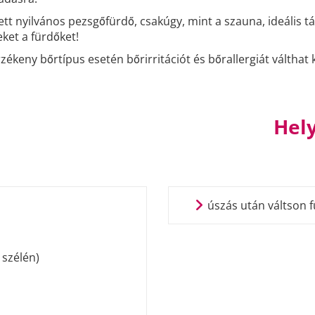
tett nyilvános pezsgőfürdő, csakúgy, mint a szauna, ideális
ket a fürdőket!
ékeny bőrtípus esetén bőrirritációt és bőrallergiát válthat k
Hely
úszás után váltson f
szélén)