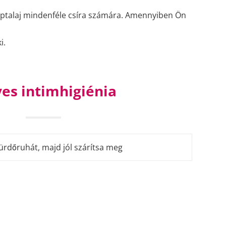
 táptalaj mindenféle csíra számára. Amennyiben Ön
i.
es intimhigiénia
ürdőruhát, majd jól szárítsa meg