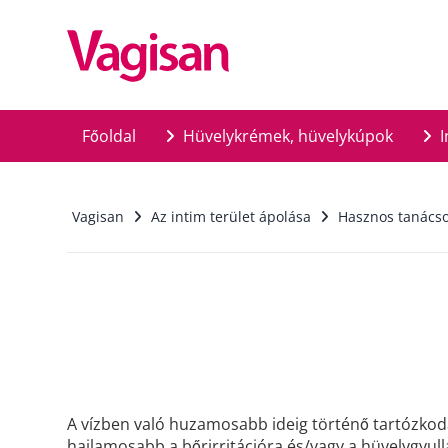
Skip to main content
Főoldal
Hüvelykrémek, hüvelykúpok
I
Vagisan
Az intim terület ápolása
Hasznos tanácso
A vízben való huzamosabb ideig történő tartózkodá
hajlamosabb a bőrirritációra és/vagy a hüvelygyull