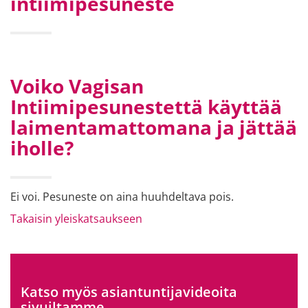
intiimipesuneste
Voiko Vagisan
Intiimipesunestettä käyttää
laimentamattomana ja jättää
iholle?
Ei voi. Pesuneste on aina huuhdeltava pois.
Takaisin yleiskatsaukseen
Katso myös asiantuntijavideoita
sivuiltamme