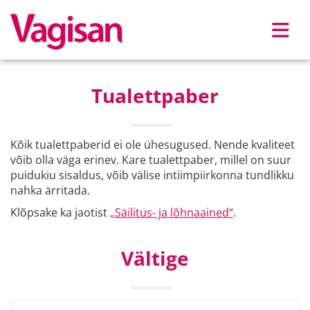
Skip to main content
Tualettpaber
Kõik tualettpaberid ei ole ühesugused. Nende kvaliteet
võib olla väga erinev. Kare tualettpaber, millel on suur
puidukiu sisaldus, võib välise intiimpiirkonna tundlikku
nahka ärritada.
Klõpsake ka jaotist
„Säilitus- ja lõhnaained“
.
Vältige