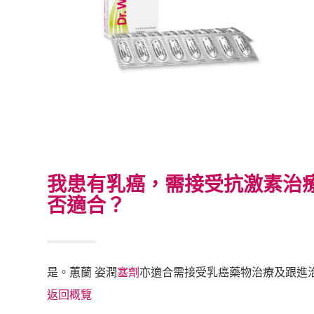
我患有乳癌，需接受抗激素治
否適合？
是。蕙蘭 姿潤
塞劑
亦適合需接受乳癌藥物治療及跟進
返回概覽