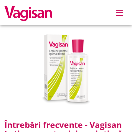
Skip to main content
Întrebări frecvente - Vagisan