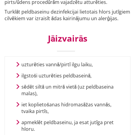
pirts/ūdens procedūrām vajadzētu atturēties.
Turklāt peldbaseinu dezinfekcijai lietotais hlors jutīgiem
cilvēkiem var izraisīt ādas kairinājumu un alerģijas.
Jāizvairās
uzturēties vannā/pirtī ilgu laiku,
ilgstoši uzturēties peldbaseinā,
sēdēt siltā un mitrā vietā (uz peldbaseina
malas),
iet koplietošanas hidromasāžas vannās,
tvaika pirtīs,
apmeklēt peldbaseinu, ja esat jutīga pret
hloru.