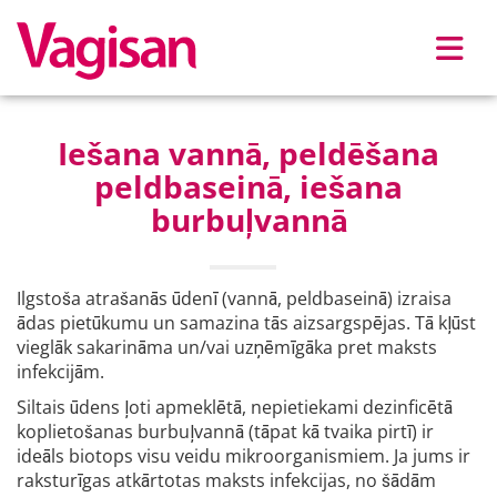
Skip to main content
Iešana vannā, peldēšana
peldbaseinā, iešana
burbuļvannā
Ilgstoša atrašanās ūdenī (vannā, peldbaseinā) izraisa
ādas pietūkumu un samazina tās aizsargspējas. Tā kļūst
vieglāk sakarināma un/vai uzņēmīgāka pret maksts
infekcijām.
Siltais ūdens ļoti apmeklētā, nepietiekami dezinficētā
koplietošanas burbuļvannā (tāpat kā tvaika pirtī) ir
ideāls biotops visu veidu mikroorganismiem. Ja jums ir
raksturīgas atkārtotas maksts infekcijas, no šādām