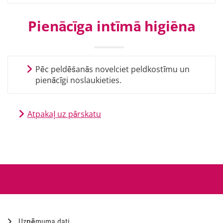
Pienācīga intīmā higiēna
Pēc peldēšanās novelciet peldkostīmu un
pienācīgi noslaukieties.
Atpakaļ uz pārskatu
Uzņēmuma dati