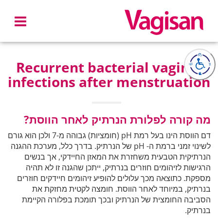
Skip to main conten
Recurrent bacterial vaginal
infections after menstruation
מה קורה לפלורת הנרתיק לאחר הווסת?
דם הווסת הינו בעל רמת pH (חומציות) גבוהה מ-7 ולכן הוא גורם
לשינוי זמני ברמת ה- pH של הנרתיק. בדרך כלל, מערכת ההגנה
הנרתיקית הטבעית משחזרת את המאזן החיידקי, אך בנשים
הרגישות לזיהומים חוזרים בנרתיק, ייתכן שהגנה זו לא תהיה
מספקת. כתוצאה מכך עלולים להופיע זיהומים חיידקים חוזרים
בנרתיק, במיוחד לאחר הווסת. חומצה לקטית מחזקת את
הסביבה החומצית של הנרתיק ובכך תומכת בפלורה הקיימת
בנרתיק.