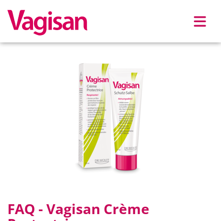
Skip to main content
FAQ - Vagisan Crème