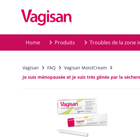
Skip to main content
Home
Produits
Troubles de la zone i
Vagisan
FAQ
Vagisan MoistCream
Je suis ménopausée et je suis très gênée par la séche