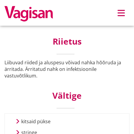
Skip to main content
Riietus
Liibuvad riided ja aluspesu võivad nahka hõõruda ja
ärritada. Ärritatud nahk on infektsioonile
vastuvõtlikum.
Vältige
kitsaid pükse
stringe