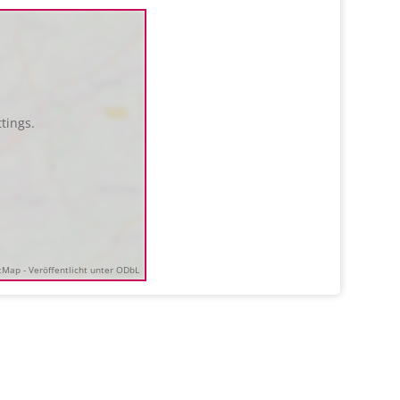
tings.
Map - Veröffentlicht unter ODbL