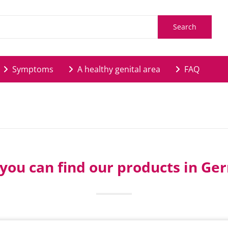
Search
Symptoms
A healthy genital area
FAQ
you can find our products in G