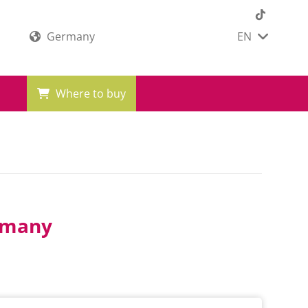
Germany
EN
Where to buy
ermany